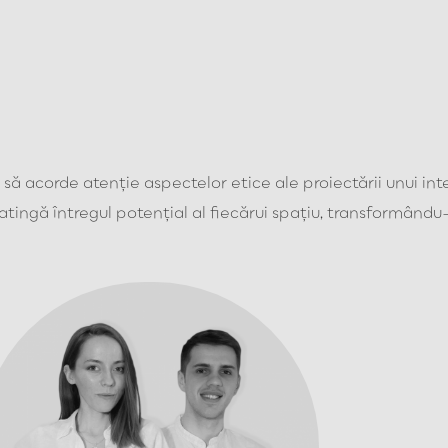
să acorde atenție aspectelor etice ale proiectării unui inte
atingă întregul potențial al fiecărui spațiu, transformându-l î